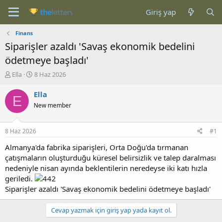
Giriş yap
Finans
Siparişler azaldı 'Savaş ekonomik bedelini
ödetmeye başladı'
K
B
Ella
8 Haz 2026
o
a
n
ş
Ella
E
b
l
New member
u
a
y
n
u
g
8 Haz 2026
#1
b
ı
a
ç
Almanya'da fabrika siparişleri, Orta Doğu'da tırmanan
ş
t
çatışmaların oluşturduğu küresel belirsizlik ve talep daralması
l
a
nedeniyle nisan ayında beklentilerin neredeyse iki katı hızla
a
r
geriledi.
t
i
Siparişler azaldı 'Savaş ekonomik bedelini ödetmeye başladı'
a
h
n
i
Cevap yazmak için giriş yap yada kayıt ol.