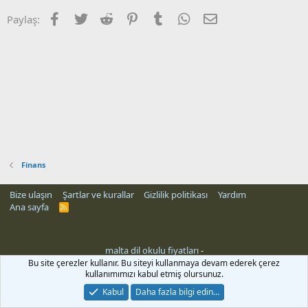
Facebook
Twitter
Reddit
Pinterest
Tumblr
WhatsApp
E-posta
Paylaş:
Finans
Bize ulaşın
Şartlar ve kurallar
Gizlilik politikası
Yardım
Ana sayfa
R
S
S
malta dil okulu fiyatları
-
rehber siteleri
Bu site çerezler kullanır. Bu siteyi kullanmaya devam ederek çerez
kullanımımızı kabul etmiş olursunuz.
Kabul
Daha fazla bilgi edin…