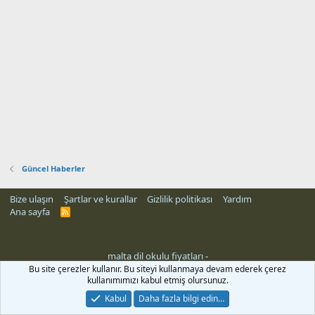
Güncel Haberler
Bize ulaşın
Şartlar ve kurallar
Gizlilik politikası
Yardım
Ana sayfa
R
S
S
malta dil okulu fiyatları
-
Bu site çerezler kullanır. Bu siteyi kullanmaya devam ederek çerez
kullanımımızı kabul etmiş olursunuz.
Kabul
Daha fazla bilgi edin…