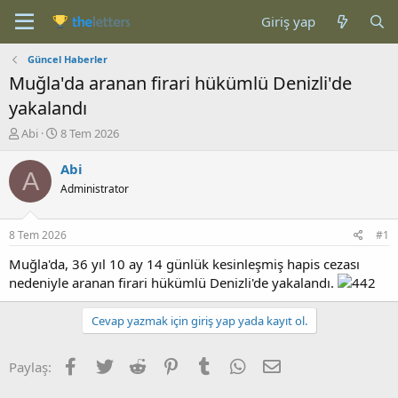
Giriş yap
Güncel Haberler
Muğla'da aranan firari hükümlü Denizli'de
yakalandı
K
B
Abi
8 Tem 2026
o
a
n
ş
Abi
A
b
l
Administrator
u
a
y
n
u
g
8 Tem 2026
#1
b
ı
a
ç
Muğla'da, 36 yıl 10 ay 14 günlük kesinleşmiş hapis cezası
ş
t
nedeniyle aranan firari hükümlü Denizli'de yakalandı.
l
a
a
r
Cevap yazmak için giriş yap yada kayıt ol.
t
i
a
h
n
i
Facebook
Twitter
Reddit
Pinterest
Tumblr
WhatsApp
E-posta
Paylaş: