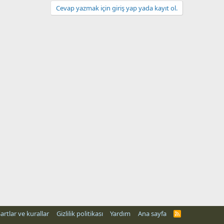
Cevap yazmak için giriş yap yada kayıt ol.
artlar ve kurallar
Gizlilik politikası
Yardım
Ana sayfa
R
S