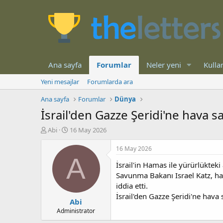
Ana sayfa
Forumlar
Neler yeni
Kullan
Yeni mesajlar
Forumlarda ara
Ana sayfa
Forumlar
Dünya
İsrail'den Gazze Şeridi'ne hava sal
K
B
Abi
16 May 2026
o
a
n
ş
16 May 2026
b
l
A
İsrail'in Hamas ile yürürlükteki
u
a
y
n
Savunma Bakanı Israel Katz, ha
u
g
iddia etti.
b
ı
İsrail'den Gazze Şeridi'ne hava s
Abi
a
ç
ş
t
Administrator
l
a