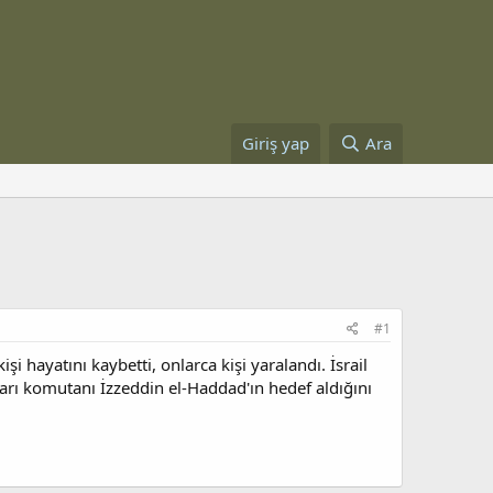
Giriş yap
Ara
#1
i hayatını kaybetti, onlarca kişi yaralandı. İsrail
arı komutanı İzzeddin el-Haddad'ın hedef aldığını