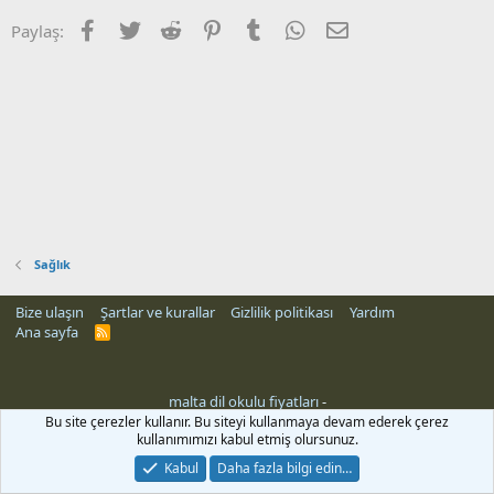
Facebook
Twitter
Reddit
Pinterest
Tumblr
WhatsApp
E-posta
Paylaş:
Sağlık
Bize ulaşın
Şartlar ve kurallar
Gizlilik politikası
Yardım
Ana sayfa
R
S
S
malta dil okulu fiyatları
-
Bu site çerezler kullanır. Bu siteyi kullanmaya devam ederek çerez
kullanımımızı kabul etmiş olursunuz.
Kabul
Daha fazla bilgi edin…