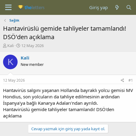
Giriş yap
Sağlık
Hantavirüslü gemide tahliyeler tamamlandı!
DSÖ'den açıklama
K
B
Kali
12 May 2026
o
a
n
ş
Kali
K
b
l
New member
u
a
y
n
u
g
12 May 2026
#1
b
ı
a
ç
Hantavirüs salgını yaşanan Hollanda bayraklı yolcu gemisi MV
ş
t
Hondius, son yolcuların da tahliye edilmesinin ardından
l
a
İspanya'ya bağlı Kanarya Adaları'ndan ayrıldı.
a
r
Hantavirüslü gemide tahliyeler tamamlandı! DSÖ'den
t
i
açıklama
a
h
n
i
Cevap yazmak için giriş yap yada kayıt ol.