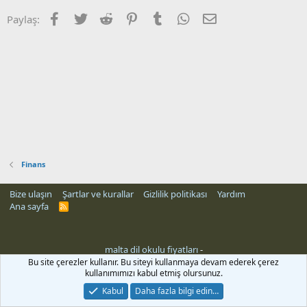
Facebook
Twitter
Reddit
Pinterest
Tumblr
WhatsApp
E-posta
Paylaş:
Finans
Bize ulaşın
Şartlar ve kurallar
Gizlilik politikası
Yardım
Ana sayfa
R
S
S
malta dil okulu fiyatları
-
Bu site çerezler kullanır. Bu siteyi kullanmaya devam ederek çerez
kullanımımızı kabul etmiş olursunuz.
Kabul
Daha fazla bilgi edin…