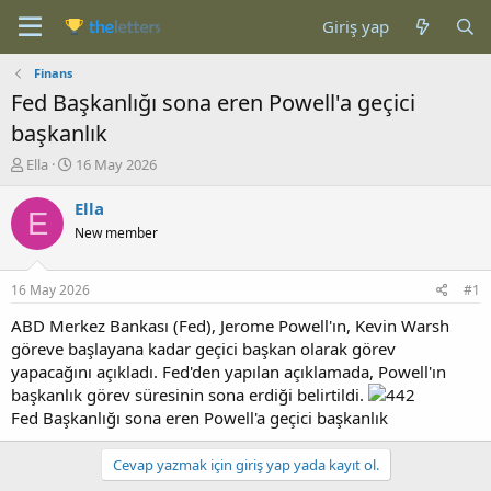
Giriş yap
Finans
Fed Başkanlığı sona eren Powell'a geçici
başkanlık
K
B
Ella
16 May 2026
o
a
n
ş
Ella
E
b
l
New member
u
a
y
n
u
g
16 May 2026
#1
b
ı
a
ç
ABD Merkez Bankası (Fed), Jerome Powell'ın, Kevin Warsh
ş
t
göreve başlayana kadar geçici başkan olarak görev
l
a
yapacağını açıkladı. Fed'den yapılan açıklamada, Powell'ın
a
r
başkanlık görev süresinin sona erdiği belirtildi.
t
i
Fed Başkanlığı sona eren Powell'a geçici başkanlık
a
h
n
i
Cevap yazmak için giriş yap yada kayıt ol.