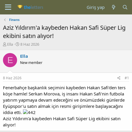
Giriş yap
Finans
Aziz Yıldırım'a kaybeden Hakan Safi Süper Lig
ekibini satın alıyor!
K
B
Ella
8 Haz 2026
o
a
n
ş
Ella
E
b
l
New member
u
a
y
n
u
g
8 Haz 2026
#1
b
ı
a
ç
Fenerbahçe başkanlık seçimini kaybeden Hakan Safi'den ters
ş
t
köşe hamle! Serkan Morova, iş insanı Hakan Safi'nin futbola
l
a
yatırım yapmaya devam edeceğini ve önümüzdeki günlerde
a
r
Eyüpspor'u satın almak için resmi girişimlere başlayacağını
t
i
iddia etti.
a
h
Aziz Yıldırım'a kaybeden Hakan Safi Süper Lig ekibini satın
n
i
alıyor!