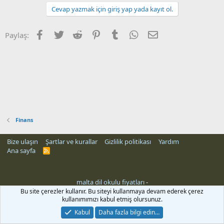
Cevap yazmak için giriş yap yada kayıt ol.
Facebook
Twitter
Reddit
Pinterest
Tumblr
WhatsApp
E-posta
Paylaş:
Finans
Bize ulaşın
Şartlar ve kurallar
Gizlilik politikası
Yardım
Ana sayfa
R
S
S
malta dil okulu fiyatları
-
rehber siteleri
Bu site çerezler kullanır. Bu siteyi kullanmaya devam ederek çerez
kullanımımızı kabul etmiş olursunuz.
Kabul
Daha fazla bilgi edin…