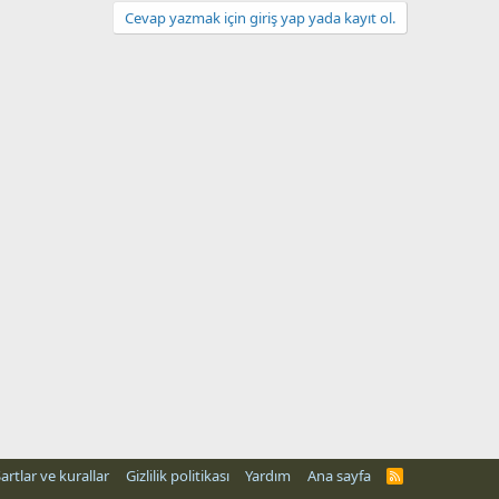
Cevap yazmak için giriş yap yada kayıt ol.
artlar ve kurallar
Gizlilik politikası
Yardım
Ana sayfa
R
S