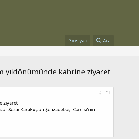
Giriş yap
Ara
lüm yıldönümünde kabrine ziyaret
#1
e ziyaret
yazar Sezai Karakoç’un Şehzadebaşı Camisi'nin