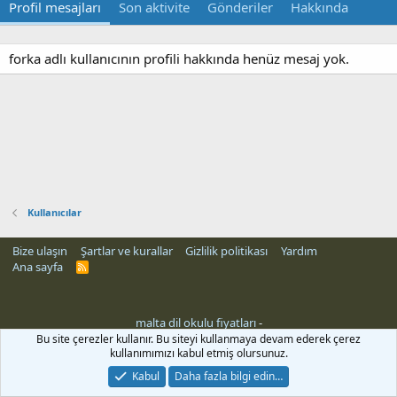
Profil mesajları
Son aktivite
Gönderiler
Hakkında
forka adlı kullanıcının profili hakkında henüz mesaj yok.
Kullanıcılar
Bize ulaşın
Şartlar ve kurallar
Gizlilik politikası
Yardım
Ana sayfa
R
S
S
malta dil okulu fiyatları
-
Bu site çerezler kullanır. Bu siteyi kullanmaya devam ederek çerez
kullanımımızı kabul etmiş olursunuz.
Kabul
Daha fazla bilgi edin…