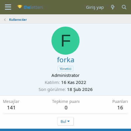
Giriş yap
Kullanıcılar
F
forka
Yönetici
Administrator
Katılım
16 Kas 2022
Son görülme
18 Şub 2026
Mesajlar
Tepkime puanı
Puanları
141
0
16
Bul