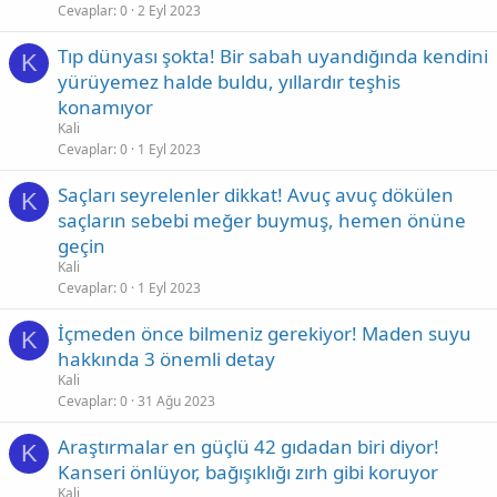
Cevaplar
0
2 Eyl 2023
Tıp dünyası şokta! Bir sabah uyandığında kendini
K
yürüyemez halde buldu, yıllardır teşhis
konamıyor
Kali
Cevaplar
0
1 Eyl 2023
Saçları seyrelenler dikkat! Avuç avuç dökülen
K
saçların sebebi meğer buymuş, hemen önüne
geçin
Kali
Cevaplar
0
1 Eyl 2023
İçmeden önce bilmeniz gerekiyor! Maden suyu
K
hakkında 3 önemli detay
Kali
Cevaplar
0
31 Ağu 2023
Araştırmalar en güçlü 42 gıdadan biri diyor!
K
Kanseri önlüyor, bağışıklığı zırh gibi koruyor
Kali