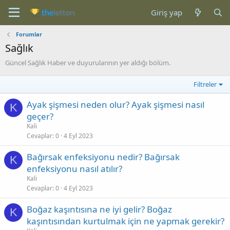
Giriş yap
Forumlar
Sağlık
Güncel Sağlık Haber ve duyurularının yer aldığı bölüm.
Filtreler
Ayak şişmesi neden olur? Ayak şişmesi nasıl
K
geçer?
Kali
Cevaplar
0
4 Eyl 2023
Bağırsak enfeksiyonu nedir? Bağırsak
K
enfeksiyonu nasıl atılır?
Kali
Cevaplar
0
4 Eyl 2023
Boğaz kaşıntısına ne iyi gelir? Boğaz
K
kaşıntısından kurtulmak için ne yapmak gerekir?