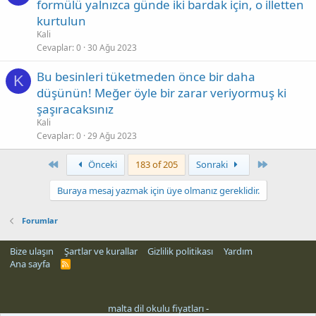
formülü yalnızca günde iki bardak için, o illetten
kurtulun
Kali
Cevaplar
0
30 Ağu 2023
Bu besinleri tüketmeden önce bir daha
K
düşünün! Meğer öyle bir zarar veriyormuş ki
şaşıracaksınız
Kali
Cevaplar
0
29 Ağu 2023
First
Son
Önceki
183 of 205
Sonraki
Buraya mesaj yazmak için üye olmanız gereklidir.
Forumlar
Bize ulaşın
Şartlar ve kurallar
Gizlilik politikası
Yardım
Ana sayfa
R
S
S
malta dil okulu fiyatları
-