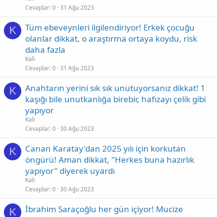
Cevaplar
0
31 Ağu 2023
Tüm ebeveynleri ilgilendiriyor! Erkek çocuğu
K
olanlar dikkat, o araştırma ortaya koydu, risk
daha fazla
Kali
Cevaplar
0
31 Ağu 2023
Anahtarın yerini sık sık unutuyorsanız dikkat! 1
K
kaşığı bile unutkanlığa birebir, hafızayı çelik gibi
yapıyor
Kali
Cevaplar
0
30 Ağu 2023
Canan Karatay'dan 2025 yılı için korkutan
K
öngürü! Aman dikkat, "Herkes buna hazırlık
yapıyor" diyerek uyardı
Kali
Cevaplar
0
30 Ağu 2023
İbrahim Saraçoğlu her gün içiyor! Mucize
K