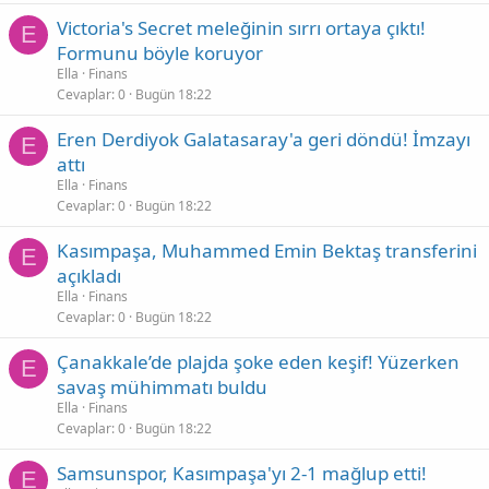
Victoria's Secret meleğinin sırrı ortaya çıktı!
E
Formunu böyle koruyor
Ella
Finans
Cevaplar
0
Bugün 18:22
Eren Derdiyok Galatasaray'a geri döndü! İmzayı
E
attı
Ella
Finans
Cevaplar
0
Bugün 18:22
Kasımpaşa, Muhammed Emin Bektaş transferini
E
açıkladı
Ella
Finans
Cevaplar
0
Bugün 18:22
Çanakkale’de plajda şoke eden keşif! Yüzerken
E
savaş mühimmatı buldu
Ella
Finans
Cevaplar
0
Bugün 18:22
Samsunspor, Kasımpaşa'yı 2-1 mağlup etti!
E