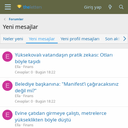
Giriş yap
Forumlar
Yeni mesajlar
Neler yeni
Yeni mesajlar
Yeni profil mesajları
Son aktivite
Yüksekovalı vatandaşın pratik zekası: Otları
E
böyle taşıdı
Ella
Finans
Cevaplar
0
Bugün 18:22
Belediye başkanına: "Manifest’i çağıracaksınız
E
değil mi?"
Ella
Finans
Cevaplar
0
Bugün 18:22
Evine çatıdan girmeye çalıştı, metrelerce
E
yükseklikten böyle düştü
Ella
Finans