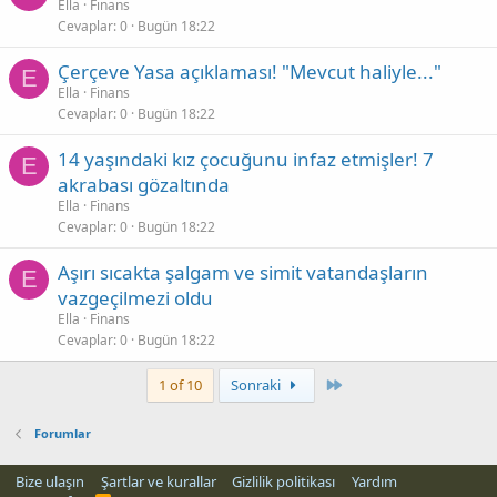
Ella
Finans
Cevaplar
0
Bugün 18:22
Çerçeve Yasa açıklaması! "Mevcut haliyle..."
E
Ella
Finans
Cevaplar
0
Bugün 18:22
14 yaşındaki kız çocuğunu infaz etmişler! 7
E
akrabası gözaltında
Ella
Finans
Cevaplar
0
Bugün 18:22
Aşırı sıcakta şalgam ve simit vatandaşların
E
vazgeçilmezi oldu
Ella
Finans
Cevaplar
0
Bugün 18:22
Son
1 of 10
Sonraki
Forumlar
Bize ulaşın
Şartlar ve kurallar
Gizlilik politikası
Yardım