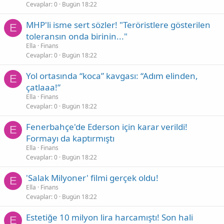
Cevaplar
0
Bugün 18:22
MHP'li isme sert sözler! "Teröristlere gösterilen
E
toleransın onda birinin..."
Ella
Finans
Cevaplar
0
Bugün 18:22
Yol ortasında “koca” kavgası: “Adım elinden,
E
çatlaaa!”
Ella
Finans
Cevaplar
0
Bugün 18:22
Fenerbahçe'de Ederson için karar verildi!
E
Formayı da kaptırmıştı
Ella
Finans
Cevaplar
0
Bugün 18:22
'Salak Milyoner' filmi gerçek oldu!
E
Ella
Finans
Cevaplar
0
Bugün 18:22
Estetiğe 10 milyon lira harcamıştı! Son hali
E