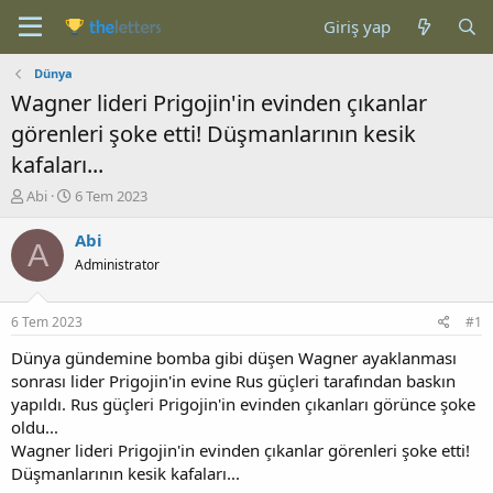
Giriş yap
Dünya
Wagner lideri Prigojin'in evinden çıkanlar
görenleri şoke etti! Düşmanlarının kesik
kafaları...
K
B
Abi
6 Tem 2023
o
a
n
ş
Abi
A
b
l
Administrator
u
a
y
n
u
g
6 Tem 2023
#1
b
ı
a
ç
Dünya gündemine bomba gibi düşen Wagner ayaklanması
ş
t
sonrası lider Prigojin'in evine Rus güçleri tarafından baskın
l
a
yapıldı. Rus güçleri Prigojin'in evinden çıkanları görünce şoke
a
r
oldu...
t
i
Wagner lideri Prigojin'in evinden çıkanlar görenleri şoke etti!
a
h
Düşmanlarının kesik kafaları...
n
i