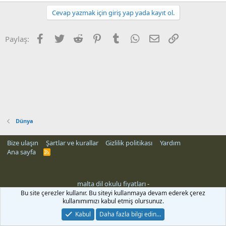
Cevap yazmak için giriş yap yada kayıt ol.
Facebook
Twitter
Reddit
Pinterest
Tumblr
WhatsApp
E-posta
Link
Paylaş:
Dünya
Bize ulaşın
Şartlar ve kurallar
Gizlilik politikası
Yardım
Ana sayfa
R
S
S
malta dil okulu fiyatları
-
Bu site çerezler kullanır. Bu siteyi kullanmaya devam ederek çerez
kullanımımızı kabul etmiş olursunuz.
Kabul
Daha fazla bilgi edin…