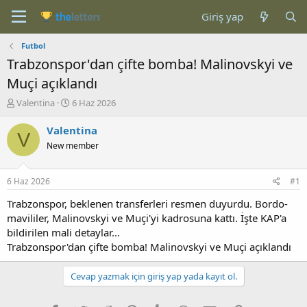
Giriş yap
Futbol
Trabzonspor'dan çifte bomba! Malinovskyi ve
Muçi açıklandı
K
B
Valentina
6 Haz 2026
o
a
n
ş
Valentina
V
b
l
New member
u
a
y
n
u
g
6 Haz 2026
#1
b
ı
a
ç
Trabzonspor, beklenen transferleri resmen duyurdu. Bordo-
ş
t
mavililer, Malinovskyi ve Muçi'yi kadrosuna kattı. İşte KAP'a
l
a
bildirilen mali detaylar...
a
r
Trabzonspor'dan çifte bomba! Malinovskyi ve Muçi açıklandı
t
i
a
h
n
i
Cevap yazmak için giriş yap yada kayıt ol.