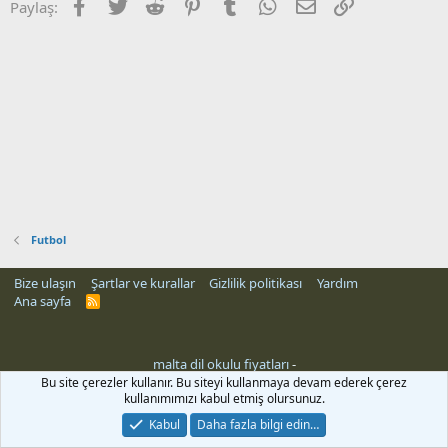
Facebook
Twitter
Reddit
Pinterest
Tumblr
WhatsApp
E-posta
Link
Paylaş:
Futbol
Bize ulaşın
Şartlar ve kurallar
Gizlilik politikası
Yardım
Ana sayfa
R
S
S
malta dil okulu fiyatları
-
Bu site çerezler kullanır. Bu siteyi kullanmaya devam ederek çerez
kullanımımızı kabul etmiş olursunuz.
Kabul
Daha fazla bilgi edin…