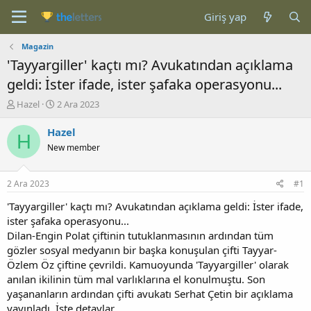
Giriş yap
Magazin
'Tayyargiller' kaçtı mı? Avukatından açıklama
geldi: İster ifade, ister şafaka operasyonu...
K
B
Hazel
2 Ara 2023
o
a
n
ş
Hazel
H
b
l
New member
u
a
y
n
u
g
2 Ara 2023
#1
b
ı
a
ç
'Tayyargiller' kaçtı mı? Avukatından açıklama geldi: İster ifade,
ş
t
ister şafaka operasyonu...
l
a
Dilan-Engin Polat çiftinin tutuklanmasının ardından tüm
a
r
gözler sosyal medyanın bir başka konuşulan çifti Tayyar-
t
i
Özlem Öz çiftine çevrildi. Kamuoyunda 'Tayyargiller' olarak
a
h
anılan ikilinin tüm mal varlıklarına el konulmuştu. Son
n
i
yaşananların ardından çifti avukatı Serhat Çetin bir açıklama
yayınladı. İşte detaylar...