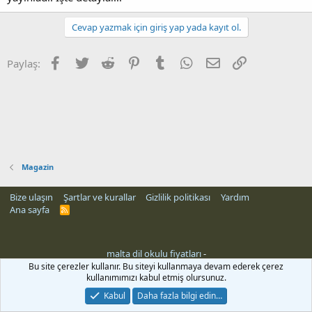
Cevap yazmak için giriş yap yada kayıt ol.
Facebook
Twitter
Reddit
Pinterest
Tumblr
WhatsApp
E-posta
Link
Paylaş:
Magazin
Bize ulaşın
Şartlar ve kurallar
Gizlilik politikası
Yardım
Ana sayfa
R
S
S
malta dil okulu fiyatları
-
Bu site çerezler kullanır. Bu siteyi kullanmaya devam ederek çerez
kullanımımızı kabul etmiş olursunuz.
Kabul
Daha fazla bilgi edin…