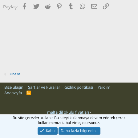
Facebook
Twitter
Reddit
Pinterest
Tumblr
WhatsApp
E-posta
Link
Paylaş:
Finans
Bize ulaşın
Şartlar ve kurallar
Gizlilik politikası
Yardım
Ana sayfa
R
S
S
malta dil okulu fiyatları
-
Bu site çerezler kullanır. Bu siteyi kullanmaya devam ederek çerez
kullanımımızı kabul etmiş olursunuz.
Kabul
Daha fazla bilgi edin…