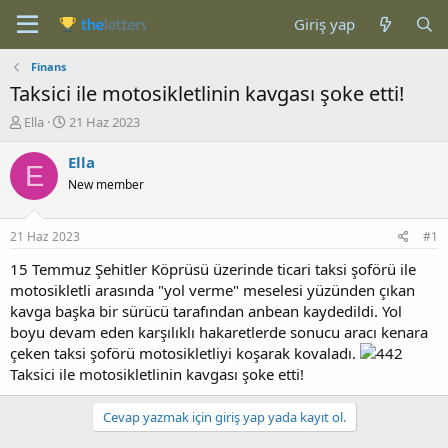
Giriş yap
Finans
Taksici ile motosikletlinin kavgası şoke etti!
K
B
Ella
21 Haz 2023
o
a
n
ş
Ella
E
b
l
New member
u
a
y
n
u
g
21 Haz 2023
#1
b
ı
a
ç
15 Temmuz Şehitler Köprüsü üzerinde ticari taksi şoförü ile
ş
t
motosikletli arasında "yol verme" meselesi yüzünden çıkan
l
a
kavga başka bir sürücü tarafından anbean kaydedildi. Yol
a
r
boyu devam eden karşılıklı hakaretlerde sonucu aracı kenara
t
i
çeken taksi şoförü motosikletliyi koşarak kovaladı.
a
h
Taksici ile motosikletlinin kavgası şoke etti!
n
i
Cevap yazmak için giriş yap yada kayıt ol.