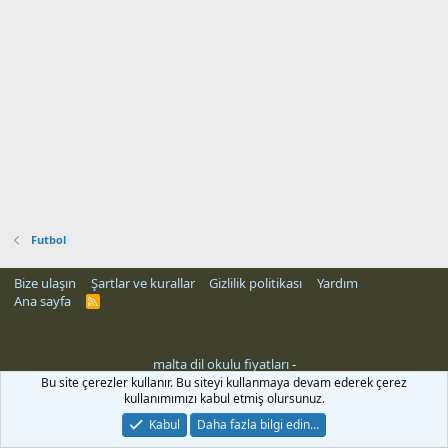
Futbol
Bize ulaşın
Şartlar ve kurallar
Gizlilik politikası
Yardım
Ana sayfa
R
S
S
malta dil okulu fiyatları
-
rehber siteleri
Bu site çerezler kullanır. Bu siteyi kullanmaya devam ederek çerez
kullanımımızı kabul etmiş olursunuz.
Kabul
Daha fazla bilgi edin…