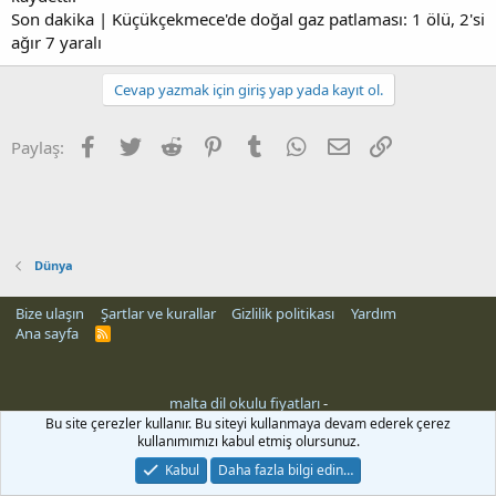
Son dakika | Küçükçekmece'de doğal gaz patlaması: 1 ölü, 2'si
ağır 7 yaralı
Cevap yazmak için giriş yap yada kayıt ol.
Facebook
Twitter
Reddit
Pinterest
Tumblr
WhatsApp
E-posta
Link
Paylaş:
Dünya
Bize ulaşın
Şartlar ve kurallar
Gizlilik politikası
Yardım
Ana sayfa
R
S
S
malta dil okulu fiyatları
-
Bu site çerezler kullanır. Bu siteyi kullanmaya devam ederek çerez
kullanımımızı kabul etmiş olursunuz.
Kabul
Daha fazla bilgi edin…