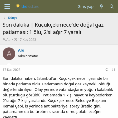
Giriş yap
Dünya
Son dakika | Küçükçekmece'de doğal gaz
patlaması: 1 ölü, 2'si ağır 7 yaralı
K
B
Abi
17 Kas 2023
o
a
n
ş
Abi
A
b
l
Administrator
u
a
y
n
u
g
17 Kas 2023
#1
b
ı
a
ç
Son dakika haberi: İstanbul'un Küçükçekmece ilçesinde bir
ş
t
binada patlama oldu. Patlamanın doğal gaz kaynaklı olduğu
l
a
değerlendiriliyor. Olay yerinde vatandaşların yoğun kalabalık
a
r
oluşturduğu görüldü. Patlamada 1 kişi hayatını kaybederken
t
i
2'si ağır 7 kişi yaralandı. Küçükçekmece Belediye Başkanı
a
h
Kemal Çebi, iş yerinde antibakteriyel sprey üretildiğini,
n
i
patlamanın da bu üretim sırasında olmuş olabileceğini
kaydetti.