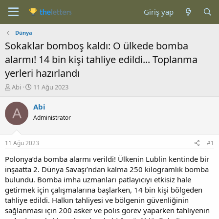
Giriş yap
Dünya
Sokaklar bomboş kaldı: O ülkede bomba
alarmı! 14 bin kişi tahliye edildi... Toplanma
yerleri hazırlandı
K
B
Abi
11 Ağu 2023
o
a
n
ş
Abi
A
b
l
Administrator
u
a
y
n
u
g
11 Ağu 2023
#1
b
ı
a
ç
Polonya’da bomba alarmı verildi! Ülkenin Lublin kentinde bir
ş
t
inşaatta 2. Dünya Savaşı’ndan kalma 250 kilogramlık bomba
l
a
bulundu. Bomba imha uzmanları patlayıcıyı etkisiz hale
a
r
getirmek için çalışmalarına başlarken, 14 bin kişi bölgeden
t
i
tahliye edildi. Halkın tahliyesi ve bölgenin güvenliğinin
a
h
sağlanması için 200 asker ve polis görev yaparken tahliyenin
n
i