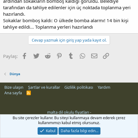
ardından sokakların bomboş kaldığı görüldü. Belediye
tarafından da tahliye edilenler için üç noktada toplanma yeri
hazırlandı.
Sokaklar bomboş kaldı: O ülkede bomba alarmı! 14 bin kişi
tahliye edildi... Toplanma yerleri hazırlandı
Cevap yazmak için giriş yap yada kayıt ol.
Facebook
Twitter
Reddit
Pinterest
Tumblr
WhatsApp
E-posta
Link
Paylaş:
Dünya
Bize ulaşın
Şartlar ve kurallar
Gizlilik politikası
Yardım
Ana sayfa
R
S
S
malta dil okulu fiyatları
-
Bu site çerezler kullanır. Bu siteyi kullanmaya devam ederek çerez
kullanımımızı kabul etmiş olursunuz.
Kabul
Daha fazla bilgi edin…