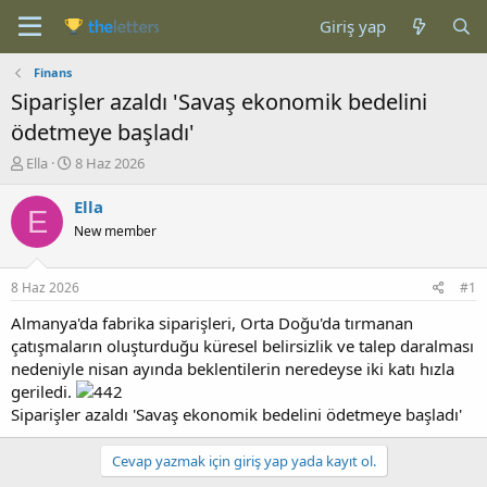
Giriş yap
Finans
Siparişler azaldı 'Savaş ekonomik bedelini
ödetmeye başladı'
K
B
Ella
8 Haz 2026
o
a
n
ş
Ella
E
b
l
New member
u
a
y
n
u
g
8 Haz 2026
#1
b
ı
a
ç
Almanya'da fabrika siparişleri, Orta Doğu'da tırmanan
ş
t
çatışmaların oluşturduğu küresel belirsizlik ve talep daralması
l
a
nedeniyle nisan ayında beklentilerin neredeyse iki katı hızla
a
r
geriledi.
t
i
Siparişler azaldı 'Savaş ekonomik bedelini ödetmeye başladı'
a
h
n
i
Cevap yazmak için giriş yap yada kayıt ol.