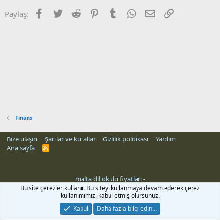
Facebook
Twitter
Reddit
Pinterest
Tumblr
WhatsApp
E-posta
Link
Paylaş:
Finans
Bize ulaşın
Şartlar ve kurallar
Gizlilik politikası
Yardım
Ana sayfa
R
S
S
malta dil okulu fiyatları
-
rehber siteleri
Bu site çerezler kullanır. Bu siteyi kullanmaya devam ederek çerez
kullanımımızı kabul etmiş olursunuz.
Kabul
Daha fazla bilgi edin…