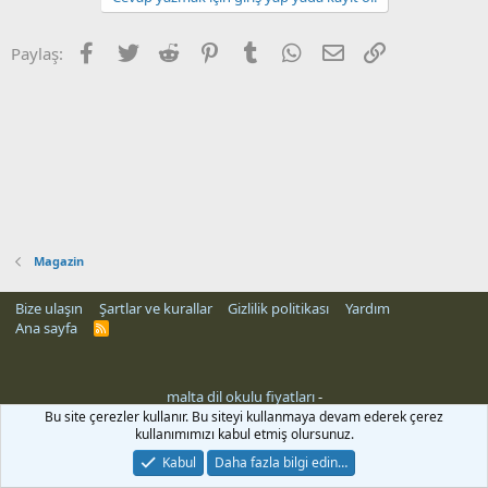
Facebook
Twitter
Reddit
Pinterest
Tumblr
WhatsApp
E-posta
Link
Paylaş:
Magazin
Bize ulaşın
Şartlar ve kurallar
Gizlilik politikası
Yardım
Ana sayfa
R
S
S
malta dil okulu fiyatları
-
Bu site çerezler kullanır. Bu siteyi kullanmaya devam ederek çerez
kullanımımızı kabul etmiş olursunuz.
Kabul
Daha fazla bilgi edin…