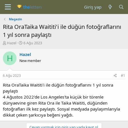
Giriş yap
Magazin
Rita OraTaika Waititi'i ile düğün fotoğraflarını
1 yıl sonra paylaştı
K
B
Hazel
6 Ağu 2023
o
a
n
ş
Hazel
H
b
l
New member
u
a
y
n
u
g
6 Ağu 2023
#1
b
ı
a
ç
Rita OraTaika Waititi'i ile düğün fotoğraflarını 1 yıl sonra
ş
t
paylaştı
l
a
4 Ağustos 2022'de Los Angeles'ta küçük bir törenle
a
r
dünyaevine giren Rita Ora ile Taika Waititi, düğünden
t
i
fotoğrafları ilk kez paylaştı. Sosyal medyada paylaşımlarıyla
a
h
dikkat çeken şarkıcıya beğeni yağdı.
n
i
Cevap yazmak için giriş yap yada kayıt ol.