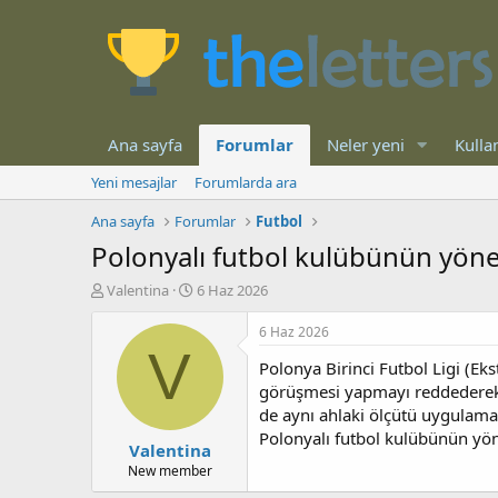
Ana sayfa
Forumlar
Neler yeni
Kullan
Yeni mesajlar
Forumlarda ara
Ana sayfa
Forumlar
Futbol
Polonyalı futbol kulübünün yönet
K
B
Valentina
6 Haz 2026
o
a
n
ş
6 Haz 2026
b
l
V
Polonya Birinci Futbol Ligi (Eks
u
a
y
n
görüşmesi yapmayı reddederek,
u
g
de aynı ahlaki ölçütü uygulamak
b
ı
Polonyalı futbol kulübünün yön
Valentina
a
ç
ş
t
New member
l
a