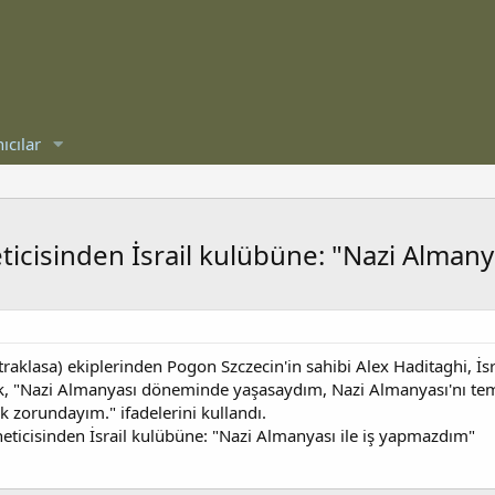
ıcılar
icisinden İsrail kulübüne: "Nazi Almany
traklasa) ekiplerinden Pogon Szczecin'in sahibi Alex Haditaghi, İsra
 "Nazi Almanyası döneminde yaşasaydım, Nazi Almanyası'nı tem
 zorundayım." ifadelerini kullandı.
eticisinden İsrail kulübüne: "Nazi Almanyası ile iş yapmazdım"