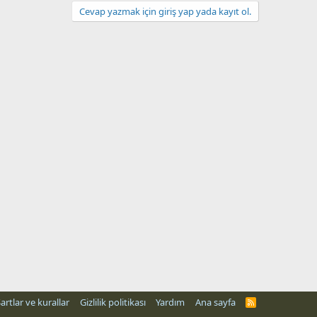
Cevap yazmak için giriş yap yada kayıt ol.
artlar ve kurallar
Gizlilik politikası
Yardım
Ana sayfa
R
S