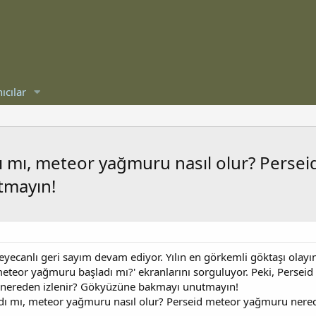
ıcılar
 mı, meteor yağmuru nasıl olur? Pers
tmayın!
yecanlı geri sayım devam ediyor. Yılın en görkemli göktaşı olayın
meteor yağmuru başladı mı?' ekranlarını sorguluyor. Peki, Perse
 nereden izlenir? Gökyüzüne bakmayı unutmayın!
dı mı, meteor yağmuru nasıl olur? Perseid meteor yağmuru nere