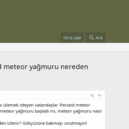
Giriş yap
Ara
eid meteor yağmuru nereden
#1
ı izlemek isteyen vatandaşlar 'Perseid meteor
id meteor yağmuru başladı mı, meteor yağmuru nasıl
den izlenir? Gökyüzüne bakmayı unutmayın!