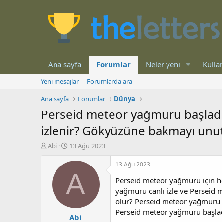
Ana sayfa
Forumlar
Neler yeni
Kullan
Yeni mesajlar
Forumlarda ara
Ana sayfa
Forumlar
Dünya
Perseid meteor yağmuru başladı
izlenir? Gökyüzüne bakmayı unu
K
B
Abi
13 Ağu 2023
o
a
n
ş
13 Ağu 2023
b
l
A
Perseid meteor yağmuru için he
u
a
y
n
yağmuru canlı izle ve Perseid 
u
g
olur? Perseid meteor yağmuru
b
ı
Perseid meteor yağmuru başla
Abi
a
ç