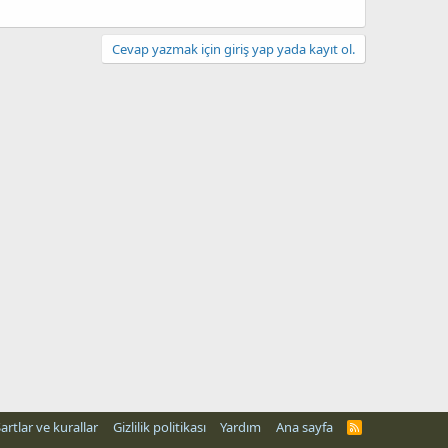
Cevap yazmak için giriş yap yada kayıt ol.
artlar ve kurallar
Gizlilik politikası
Yardım
Ana sayfa
R
S