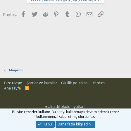
Facebook
Twitter
Reddit
Pinterest
Tumblr
WhatsApp
E-posta
Link
Paylaş:
Magazin
Bize ulaşın
Şartlar ve kurallar
Gizlilik politikası
Yardım
Ana sayfa
R
S
S
malta dil okulu fiyatları
-
Bu site çerezler kullanır. Bu siteyi kullanmaya devam ederek çerez
kullanımımızı kabul etmiş olursunuz.
Kabul
Daha fazla bilgi edin…