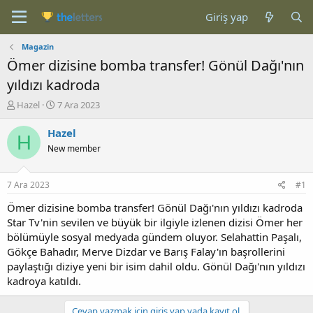
Giriş yap
Magazin
Ömer dizisine bomba transfer! Gönül Dağı'nın
yıldızı kadroda
K
B
Hazel
7 Ara 2023
o
a
n
ş
Hazel
H
b
l
New member
u
a
y
n
u
g
7 Ara 2023
#1
b
ı
a
ç
Ömer dizisine bomba transfer! Gönül Dağı'nın yıldızı kadroda
ş
t
Star Tv'nin sevilen ve büyük bir ilgiyle izlenen dizisi Ömer her
l
a
bölümüyle sosyal medyada gündem oluyor. Selahattin Paşalı,
a
r
Gökçe Bahadır, Merve Dizdar ve Barış Falay'ın başrollerini
t
i
paylaştığı diziye yeni bir isim dahil oldu. Gönül Dağı'nın yıldızı
a
h
kadroya katıldı.
n
i
Cevap yazmak için giriş yap yada kayıt ol.