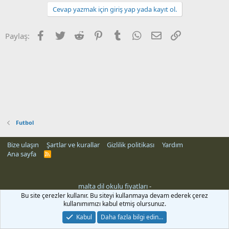
Cevap yazmak için giriş yap yada kayıt ol.
Facebook
Twitter
Reddit
Pinterest
Tumblr
WhatsApp
E-posta
Link
Paylaş:
Futbol
Bize ulaşın
Şartlar ve kurallar
Gizlilik politikası
Yardım
Ana sayfa
R
S
S
malta dil okulu fiyatları
-
Bu site çerezler kullanır. Bu siteyi kullanmaya devam ederek çerez
kullanımımızı kabul etmiş olursunuz.
Kabul
Daha fazla bilgi edin…