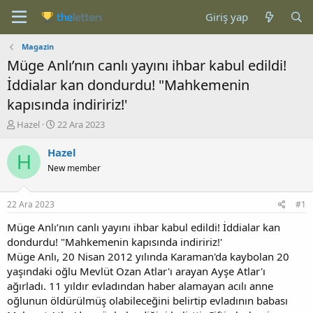
Giriş yap
Magazin
Müge Anlı’nın canlı yayını ihbar kabul edildi!
İddialar kan dondurdu! "Mahkemenin
kapısında indiririz!'
K
B
Hazel
22 Ara 2023
o
a
n
ş
Hazel
H
b
l
New member
u
a
y
n
u
g
22 Ara 2023
#1
b
ı
a
ç
Müge Anlı’nın canlı yayını ihbar kabul edildi! İddialar kan
ş
t
dondurdu! "Mahkemenin kapısında indiririz!'
l
a
Müge Anlı, 20 Nisan 2012 yılında Karaman'da kaybolan 20
a
r
yaşındaki oğlu Mevlüt Ozan Atlar'ı arayan Ayşe Atlar'ı
t
i
ağırladı. 11 yıldır evladından haber alamayan acılı anne
a
h
oğlunun öldürülmüş olabileceğini belirtip evladının babası
n
i