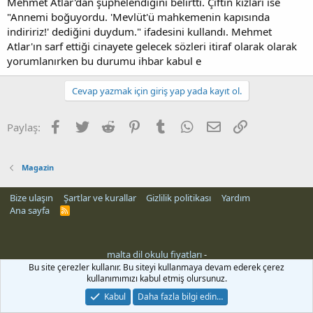
Mehmet Atlar'dan şüphelendiğini belirtti. Çiftin kızları ise
"Annemi boğuyordu. 'Mevlüt'ü mahkemenin kapısında
indiririz!' dediğini duydum." ifadesini kullandı. Mehmet
Atlar'ın sarf ettiği cinayete gelecek sözleri itiraf olarak olarak
yorumlanırken bu durumu ihbar kabul e
Cevap yazmak için giriş yap yada kayıt ol.
Facebook
Twitter
Reddit
Pinterest
Tumblr
WhatsApp
E-posta
Link
Paylaş:
Magazin
Bize ulaşın
Şartlar ve kurallar
Gizlilik politikası
Yardım
Ana sayfa
R
S
S
malta dil okulu fiyatları
-
rehber siteleri
Bu site çerezler kullanır. Bu siteyi kullanmaya devam ederek çerez
kullanımımızı kabul etmiş olursunuz.
Kabul
Daha fazla bilgi edin…