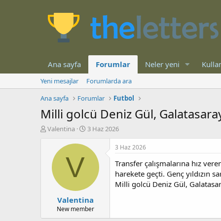
Ana sayfa
Forumlar
Neler yeni
Kullan
Yeni mesajlar
Forumlarda ara
Ana sayfa
Forumlar
Futbol
Milli golcü Deniz Gül, Galatasaray
K
B
Valentina
3 Haz 2026
o
a
n
ş
3 Haz 2026
b
l
V
Transfer çalışmalarına hız ver
u
a
y
n
harekete geçti. Genç yıldızın sa
u
g
Milli golcü Deniz Gül, Galatasar
b
ı
Valentina
a
ç
ş
t
New member
l
a