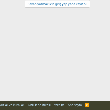
Cevap yazmak için giriş yap yada kayıt ol.
artlar ve kurallar
Gizlilik politikası
Yardım
Ana sayfa
R
S