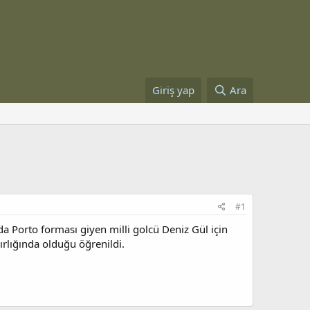
Giriş yap
Ara
#1
a Porto forması giyen milli golcü Deniz Gül için
zırlığında olduğu öğrenildi.