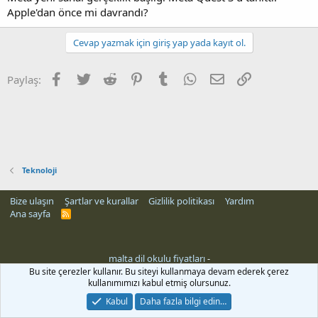
Apple'dan önce mi davrandı?
Cevap yazmak için giriş yap yada kayıt ol.
Facebook
Twitter
Reddit
Pinterest
Tumblr
WhatsApp
E-posta
Link
Paylaş:
Teknoloji
Bize ulaşın
Şartlar ve kurallar
Gizlilik politikası
Yardım
Ana sayfa
R
S
S
malta dil okulu fiyatları
-
rehber siteleri
Bu site çerezler kullanır. Bu siteyi kullanmaya devam ederek çerez
kullanımımızı kabul etmiş olursunuz.
Kabul
Daha fazla bilgi edin…