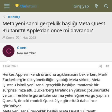
Giriş yap
Teknoloji
Meta yeni sanal gerçeklik başlığı Meta Quest
3'ü tanıttı! Apple'dan önce mi davrandı?
K
B
Coen
1 Haz 2023
o
a
n
ş
Coen
C
b
l
New member
u
a
y
n
u
g
1 Haz 2023
#1
b
ı
a
ç
Herkes Apple'ın kendi ürününü açıklamasını beklerken, Mark
ş
t
Zuckerberg'in üst yöneticiliğini yaptığı Meta şirketi, Meta
l
a
Quest 3 isimli yeni sanal gerçeklik başlığını tanıtarak bir
a
r
sürprize imza attı. Zuckerberg tarafından yüksek çözünürlükte
t
i
ve canlı renklerle görüntüler sunma yeteneğine vurgu yapılan
a
h
Quest 3, önceki modeli Quest 2'ye göre %40 daha ince
n
i
görünüyor.
Meta yeni sanal gerçeklik başlığı Meta Quest 3'ü tanıttı!