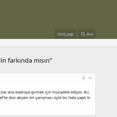
Giriş yap
Ara
din farkında mısın”
#1
acılar ana kadroya girmek için mücadele ediyor. Bu
’te dün akşam bir yarışmacı öyle bir hata yaptı ki