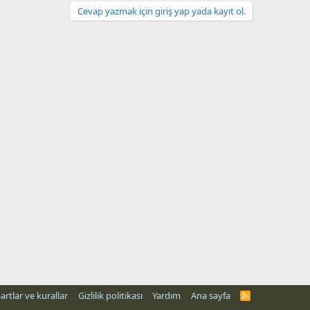
Cevap yazmak için giriş yap yada kayıt ol.
artlar ve kurallar
Gizlilik politikası
Yardım
Ana sayfa
R
S