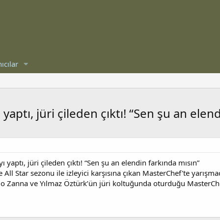
ıcılar
yaptı, jüri çileden çıktı! “Sen şu an elen
 yaptı, jüri çileden çıktı! “Sen şu an elendin farkında mısın”
 All Star sezonu ile izleyici karşısına çıkan MasterChef'te yarışm
o Zanna ve Yılmaz Öztürk’ün jüri koltuğunda oturduğu MasterChef