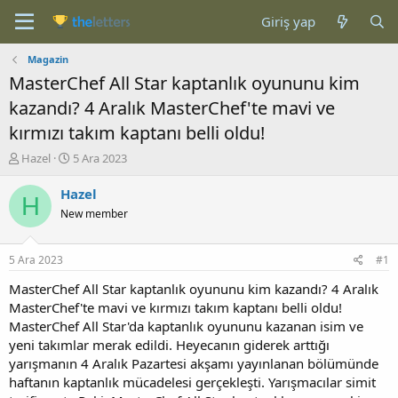
Giriş yap
Magazin
MasterChef All Star kaptanlık oyununu kim
kazandı? 4 Aralık MasterChef'te mavi ve
kırmızı takım kaptanı belli oldu!
K
B
Hazel
5 Ara 2023
o
a
n
ş
Hazel
H
b
l
New member
u
a
y
n
u
g
5 Ara 2023
#1
b
ı
a
ç
MasterChef All Star kaptanlık oyununu kim kazandı? 4 Aralık
ş
t
MasterChef'te mavi ve kırmızı takım kaptanı belli oldu!
l
a
MasterChef All Star'da kaptanlık oyununu kazanan isim ve
a
r
yeni takımlar merak edildi. Heyecanın giderek arttığı
t
i
yarışmanın 4 Aralık Pazartesi akşamı yayınlanan bölümünde
a
h
haftanın kaptanlık mücadelesi gerçekleşti. Yarışmacılar simit
n
i