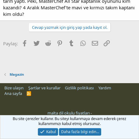
tarifi yaptı. Peki, MasterChef All Star kaptanlık oyununu kim
kazandı? 4 Aralık MasterChef'te mavi ve kırmızı takım kaptanı
kim oldu?
Cevap yazmak için giriş yap yada kayıt ol.
Facebook
Twitter
Reddit
Pinterest
Tumblr
WhatsApp
E-posta
Link
Paylaş:
Magazin
Bize ulaşın
Şartlar ve kurallar
Gizlilik politikası
Yardım
Ana sayfa
R
S
S
malta dil okulu fiyatları
-
Bu site çerezler kullanır. Bu siteyi kullanmaya devam ederek çerez
kullanımımızı kabul etmiş olursunuz.
Kabul
Daha fazla bilgi edin…