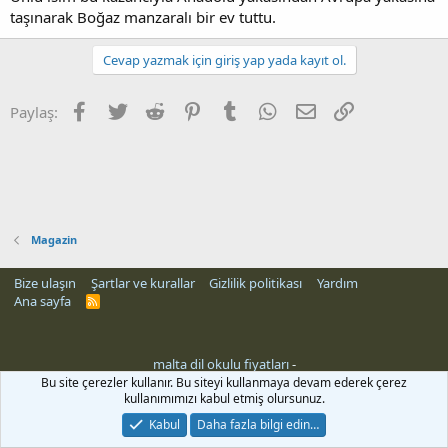
taşınarak Boğaz manzaralı bir ev tuttu.
Cevap yazmak için giriş yap yada kayıt ol.
Facebook
Twitter
Reddit
Pinterest
Tumblr
WhatsApp
E-posta
Link
Paylaş:
Magazin
Bize ulaşın
Şartlar ve kurallar
Gizlilik politikası
Yardım
Ana sayfa
R
S
S
malta dil okulu fiyatları
-
Bu site çerezler kullanır. Bu siteyi kullanmaya devam ederek çerez
kullanımımızı kabul etmiş olursunuz.
Kabul
Daha fazla bilgi edin…