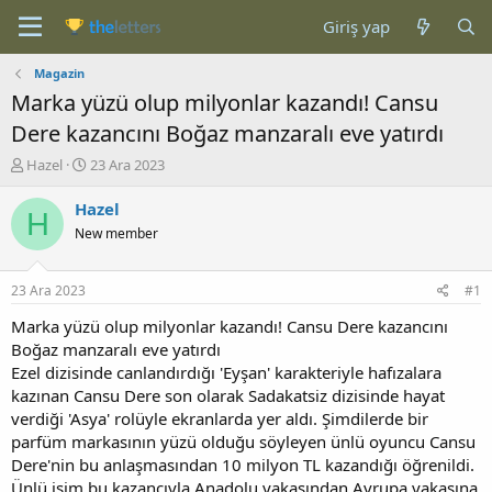
Giriş yap
Magazin
Marka yüzü olup milyonlar kazandı! Cansu
Dere kazancını Boğaz manzaralı eve yatırdı
K
B
Hazel
23 Ara 2023
o
a
n
ş
Hazel
H
b
l
New member
u
a
y
n
u
g
23 Ara 2023
#1
b
ı
a
ç
Marka yüzü olup milyonlar kazandı! Cansu Dere kazancını
ş
t
Boğaz manzaralı eve yatırdı
l
a
Ezel dizisinde canlandırdığı 'Eyşan' karakteriyle hafızalara
a
r
kazınan Cansu Dere son olarak Sadakatsiz dizisinde hayat
t
i
verdiği 'Asya' rolüyle ekranlarda yer aldı. Şimdilerde bir
a
h
parfüm markasının yüzü olduğu söyleyen ünlü oyuncu Cansu
n
i
Dere'nin bu anlaşmasından 10 milyon TL kazandığı öğrenildi.
Ünlü isim bu kazancıyla Anadolu yakasından Avrupa yakasına