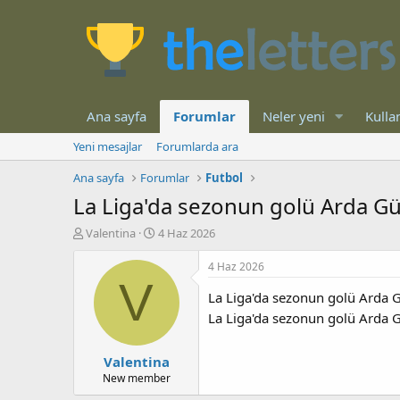
Ana sayfa
Forumlar
Neler yeni
Kullan
Yeni mesajlar
Forumlarda ara
Ana sayfa
Forumlar
Futbol
La Liga'da sezonun golü Arda Gü
K
B
Valentina
4 Haz 2026
o
a
n
ş
4 Haz 2026
b
l
V
u
a
La Liga'da sezonun golü Arda 
y
n
La Liga'da sezonun golü Arda 
u
g
b
ı
Valentina
a
ç
ş
t
New member
l
a