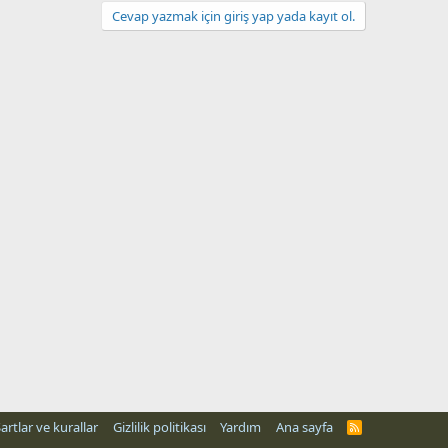
Cevap yazmak için giriş yap yada kayıt ol.
artlar ve kurallar
Gizlilik politikası
Yardım
Ana sayfa
R
S