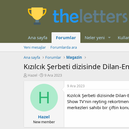
Ana sayfa
Forumlar
Neler yeni
Kullan
Yeni mesajlar
Forumlarda ara
Ana sayfa
Forumlar
Magazin
Kızılcık Şerbeti dizisinde Dilan
K
B
Hazel
9 Ara 2023
o
a
n
ş
9 Ara 2023
b
l
H
Kızılcık Şerbeti dizisinde Dila
u
a
y
n
Show TV'nin reyting rekortmeni 
u
g
merkezleri sahibi bir çiftin k
b
ı
Hazel
a
ç
ş
t
New member
l
a