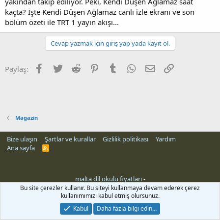
yakından takip ediliyor. Peki, Kendi Düşen Ağlamaz saat
kaçta? İşte Kendi Düşen Ağlamaz canlı izle ekranı ve son
bölüm özeti ile TRT 1 yayın akışı...
Cevap yazmak için giriş yap yada kayıt ol.
Facebook
Twitter
Reddit
Pinterest
Tumblr
WhatsApp
E-posta
Link
Paylaş:
Magazin
Bize ulaşın
Şartlar ve kurallar
Gizlilik politikası
Yardım
Ana sayfa
R
S
S
malta dil okulu fiyatları
-
Bu site çerezler kullanır. Bu siteyi kullanmaya devam ederek çerez
kullanımımızı kabul etmiş olursunuz.
Kabul
Daha fazla bilgi edin…