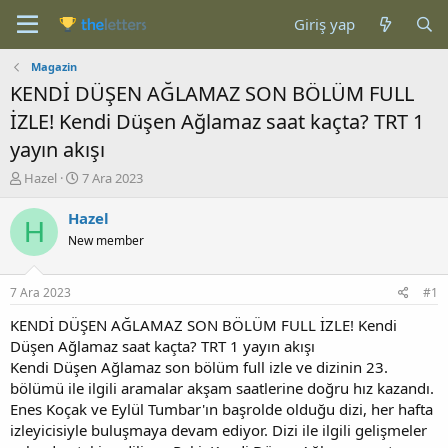
Giriş yap
Magazin
KENDİ DÜŞEN AĞLAMAZ SON BÖLÜM FULL
İZLE! Kendi Düşen Ağlamaz saat kaçta? TRT 1
yayın akışı
K
B
Hazel
7 Ara 2023
o
a
n
ş
Hazel
H
b
l
New member
u
a
y
n
u
g
7 Ara 2023
#1
b
ı
a
ç
KENDİ DÜŞEN AĞLAMAZ SON BÖLÜM FULL İZLE! Kendi
ş
t
Düşen Ağlamaz saat kaçta? TRT 1 yayın akışı
l
a
Kendi Düşen Ağlamaz son bölüm full izle ve dizinin 23.
a
r
bölümü ile ilgili aramalar akşam saatlerine doğru hız kazandı.
t
i
Enes Koçak ve Eylül Tumbar'ın başrolde olduğu dizi, her hafta
a
h
izleyicisiyle buluşmaya devam ediyor. Dizi ile ilgili gelişmeler
n
i