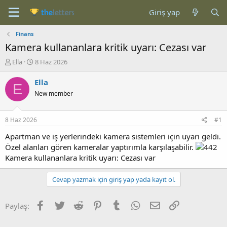
Giriş yap
Finans
Kamera kullananlara kritik uyarı: Cezası var
K
B
Ella
8 Haz 2026
o
a
n
ş
Ella
E
b
l
New member
u
a
y
n
u
g
8 Haz 2026
#1
b
ı
a
ç
Apartman ve iş yerlerindeki kamera sistemleri için uyarı geldi.
ş
t
Özel alanları gören kameralar yaptırımla karşılaşabilir.
l
a
Kamera kullananlara kritik uyarı: Cezası var
a
r
t
i
Cevap yazmak için giriş yap yada kayıt ol.
a
h
n
i
Facebook
Twitter
Reddit
Pinterest
Tumblr
WhatsApp
E-posta
Link
Paylaş: