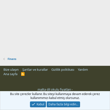
Finans
Bize ulaşın
Şartlar ve kurallar
Gizlilik politikası
Yardım
Ana sayfa
R
S
S
malta dil okulu fiyatları
-
Bu site çerezler kullanır. Bu siteyi kullanmaya devam ederek çerez
kullanımımızı kabul etmiş olursunuz.
Kabul
Daha fazla bilgi edin…