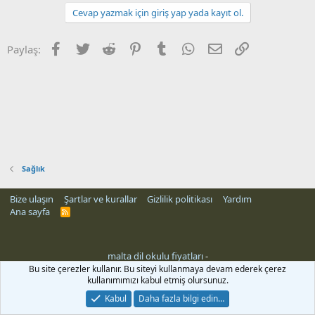
Cevap yazmak için giriş yap yada kayıt ol.
Facebook
Twitter
Reddit
Pinterest
Tumblr
WhatsApp
E-posta
Link
Paylaş:
Sağlık
Bize ulaşın
Şartlar ve kurallar
Gizlilik politikası
Yardım
Ana sayfa
R
S
S
malta dil okulu fiyatları
-
Bu site çerezler kullanır. Bu siteyi kullanmaya devam ederek çerez
kullanımımızı kabul etmiş olursunuz.
Kabul
Daha fazla bilgi edin…