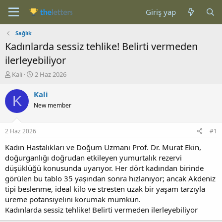
Giriş yap
Sağlık
Kadınlarda sessiz tehlike! Belirti vermeden
ilerleyebiliyor
K
B
Kali
2 Haz 2026
o
a
n
ş
Kali
K
b
l
New member
u
a
y
n
u
g
2 Haz 2026
#1
b
ı
a
ç
Kadın Hastalıkları ve Doğum Uzmanı Prof. Dr. Murat Ekin,
ş
t
doğurganlığı doğrudan etkileyen yumurtalık rezervi
l
a
düşüklüğü konusunda uyarıyor. Her dört kadından birinde
a
r
görülen bu tablo 35 yaşından sonra hızlanıyor; ancak Akdeniz
t
i
tipi beslenme, ideal kilo ve stresten uzak bir yaşam tarzıyla
a
h
üreme potansiyelini korumak mümkün.
n
i
Kadınlarda sessiz tehlike! Belirti vermeden ilerleyebiliyor