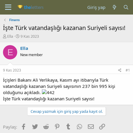
Giriş yap
Finans
İşte Türk vatandaşlığı kazanan Suriyeli sayısı!
K
B
Ella
9 Kas 2023
o
a
n
ş
Ella
E
b
l
New member
u
a
y
n
u
g
9 Kas 2023
#1
b
ı
a
ç
İçişleri Bakanı Ali Yerlikaya, Kasım ayı itibarıyla Türk
ş
t
vatandaşlığı kazanan Suriyeli sayısının 237 bin 995 kişi
l
a
olduğunu açıkladı.
a
r
İşte Türk vatandaşlığı kazanan Suriyeli sayısı!
t
i
a
h
n
i
Cevap yazmak için giriş yap yada kayıt ol.
Facebook
Twitter
Reddit
Pinterest
Tumblr
WhatsApp
E-posta
Link
Paylaş: