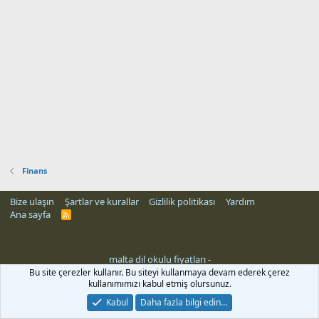
Finans
Bize ulaşın
Şartlar ve kurallar
Gizlilik politikası
Yardım
Ana sayfa
R
S
S
malta dil okulu fiyatları
-
Bu site çerezler kullanır. Bu siteyi kullanmaya devam ederek çerez
kullanımımızı kabul etmiş olursunuz.
Kabul
Daha fazla bilgi edin…