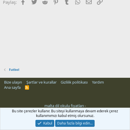
Facebook
Twitter
Reddit
Pinterest
Tumblr
WhatsApp
E-posta
Link
Paylaş:
Futbol
Bize ulaşın
Şartlar ve kurallar
Gizlilik politikası
Yardım
Ana sayfa
R
S
S
malta dil okulu fiyatları
-
Bu site çerezler kullanır. Bu siteyi kullanmaya devam ederek çerez
kullanımımızı kabul etmiş olursunuz.
Kabul
Daha fazla bilgi edin…