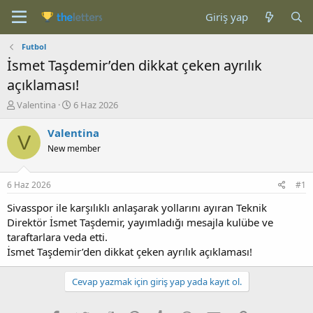
Giriş yap
Futbol
İsmet Taşdemir’den dikkat çeken ayrılık
açıklaması!
K
B
Valentina
6 Haz 2026
o
a
n
ş
Valentina
V
b
l
New member
u
a
y
n
u
g
6 Haz 2026
#1
b
ı
a
ç
Sivasspor ile karşılıklı anlaşarak yollarını ayıran Teknik
ş
t
Direktör İsmet Taşdemir, yayımladığı mesajla kulübe ve
l
a
taraftarlara veda etti.
a
r
İsmet Taşdemir’den dikkat çeken ayrılık açıklaması!
t
i
a
h
n
i
Cevap yazmak için giriş yap yada kayıt ol.