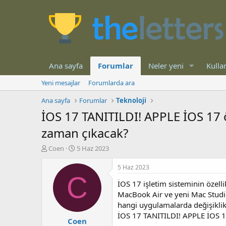
Ana sayfa
Forumlar
Neler yeni
Kullan
Yeni mesajlar
Forumlarda ara
Ana sayfa
Forumlar
Teknoloji
İOS 17 TANITILDI! APPLE İOS 17 ö
zaman çıkacak?
K
B
Coen
5 Haz 2023
o
a
n
ş
5 Haz 2023
b
l
C
İOS 17 işletim sisteminin özell
u
a
y
n
MacBook Air ve yeni Mac Studio t
u
g
hangi uygulamalarda değişiklik
b
ı
İOS 17 TANITILDI! APPLE İOS 17
Coen
a
ç