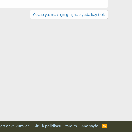
Cevap yazmak için giriş yap yada kayıt ol.
artlar ve kurallar
Gizlilik politikası
Yardım
Ana sayfa
R
S