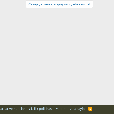
Cevap yazmak için giriş yap yada kayıt ol.
artlar ve kurallar
Gizlilik politikası
Yardım
Ana sayfa
R
S