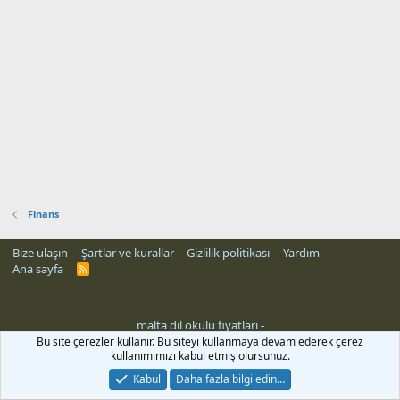
Finans
Bize ulaşın
Şartlar ve kurallar
Gizlilik politikası
Yardım
Ana sayfa
R
S
S
malta dil okulu fiyatları
-
Bu site çerezler kullanır. Bu siteyi kullanmaya devam ederek çerez
kullanımımızı kabul etmiş olursunuz.
Kabul
Daha fazla bilgi edin…