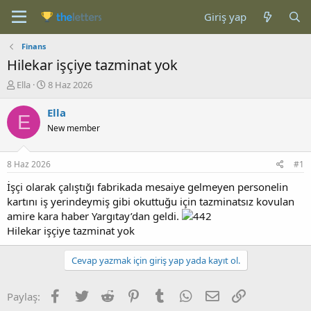
Giriş yap
Finans
Hilekar işçiye tazminat yok
K
B
Ella
8 Haz 2026
o
a
n
ş
Ella
E
b
l
New member
u
a
y
n
u
g
8 Haz 2026
#1
b
ı
a
ç
İşçi olarak çalıştığı fabrikada mesaiye gelmeyen personelin
ş
t
kartını iş yerindeymiş gibi okuttuğu için tazminatsız kovulan
l
a
amire kara haber Yargıtay’dan geldi.
a
r
Hilekar işçiye tazminat yok
t
i
a
h
n
i
Cevap yazmak için giriş yap yada kayıt ol.
Facebook
Twitter
Reddit
Pinterest
Tumblr
WhatsApp
E-posta
Link
Paylaş: