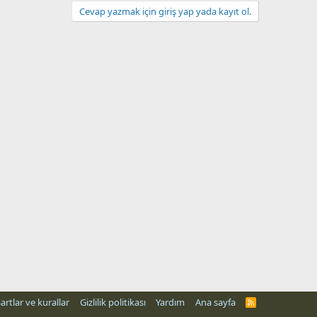
Cevap yazmak için giriş yap yada kayıt ol.
artlar ve kurallar
Gizlilik politikası
Yardım
Ana sayfa
R
S