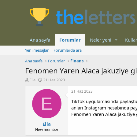
Ana sayfa
Forumlar
Neler yeni
Kullan
Yeni mesajlar
Forumlarda ara
Ana sayfa
Forumlar
Finans
Fenomen Yaren Alaca jakuziye gird
K
B
Ella
21 Haz 2023
o
a
n
ş
21 Haz 2023
b
l
E
TikTok uygulamasında paylaştığ
u
a
y
n
anları Instagram hesabında payl
u
g
Fenomen Yaren Alaca jakuziye gi
b
ı
Ella
a
ç
ş
t
New member
l
a