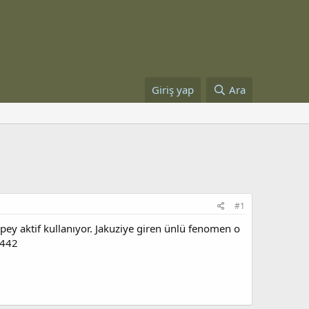
Giriş yap
Ara
#1
ey aktif kullanıyor. Jakuziye giren ünlü fenomen o