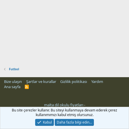
Futbol
Bize ulaşın
Şartlar ve kurallar
Gizlilik politikası
Yardım
Ana sayfa
R
S
S
malta dil okulu fiyatları
-
Bu site çerezler kullanır. Bu siteyi kullanmaya devam ederek çerez
kullanımımızı kabul etmiş olursunuz.
Kabul
Daha fazla bilgi edin…