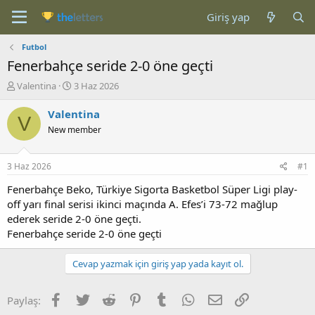
Giriş yap
Futbol
Fenerbahçe seride 2-0 öne geçti
K
B
Valentina
3 Haz 2026
o
a
n
ş
Valentina
V
b
l
New member
u
a
y
n
u
g
3 Haz 2026
#1
b
ı
a
ç
Fenerbahçe Beko, Türkiye Sigorta Basketbol Süper Ligi play-
ş
t
off yarı final serisi ikinci maçında A. Efes’i 73-72 mağlup
l
a
ederek seride 2-0 öne geçti.
a
r
Fenerbahçe seride 2-0 öne geçti
t
i
a
h
n
i
Cevap yazmak için giriş yap yada kayıt ol.
Facebook
Twitter
Reddit
Pinterest
Tumblr
WhatsApp
E-posta
Link
Paylaş: