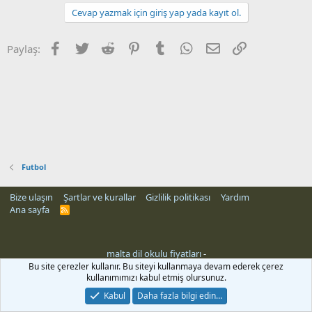
Cevap yazmak için giriş yap yada kayıt ol.
Facebook
Twitter
Reddit
Pinterest
Tumblr
WhatsApp
E-posta
Link
Paylaş:
Futbol
Bize ulaşın
Şartlar ve kurallar
Gizlilik politikası
Yardım
Ana sayfa
R
S
S
malta dil okulu fiyatları
-
Bu site çerezler kullanır. Bu siteyi kullanmaya devam ederek çerez
kullanımımızı kabul etmiş olursunuz.
Kabul
Daha fazla bilgi edin…