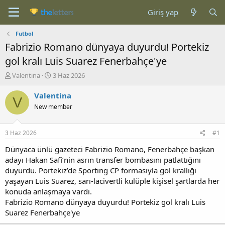
Giriş yap
Futbol
Fabrizio Romano dünyaya duyurdu! Portekiz
gol kralı Luis Suarez Fenerbahçe'ye
K
B
Valentina
3 Haz 2026
o
a
n
ş
Valentina
V
b
l
New member
u
a
y
n
u
g
3 Haz 2026
#1
b
ı
a
ç
Dünyaca ünlü gazeteci Fabrizio Romano, Fenerbahçe başkan
ş
t
adayı Hakan Safi’nin asrın transfer bombasını patlattığını
l
a
duyurdu. Portekiz’de Sporting CP formasıyla gol krallığı
a
r
yaşayan Luis Suarez, sarı-lacivertli kulüple kişisel şartlarda her
t
i
konuda anlaşmaya vardı.
a
h
Fabrizio Romano dünyaya duyurdu! Portekiz gol kralı Luis
n
i
Suarez Fenerbahçe'ye