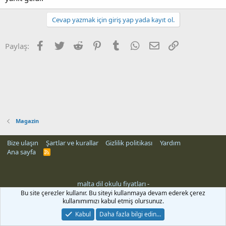
Cevap yazmak için giriş yap yada kayıt ol.
Facebook
Twitter
Reddit
Pinterest
Tumblr
WhatsApp
E-posta
Link
Paylaş:
Magazin
Bize ulaşın
Şartlar ve kurallar
Gizlilik politikası
Yardım
Ana sayfa
R
S
S
malta dil okulu fiyatları
-
Bu site çerezler kullanır. Bu siteyi kullanmaya devam ederek çerez
kullanımımızı kabul etmiş olursunuz.
Kabul
Daha fazla bilgi edin…