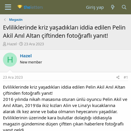
Giriş yap
Magazin
Evliliklerinde kriz yaşadıkları iddia edilen Pelin
Akil Anıl Altan çiftinden fotoğraflı yanıt!
K
B
Hazel
23 Ara 2023
o
a
n
ş
Hazel
H
b
l
New member
u
a
y
n
u
g
23 Ara 2023
#1
b
ı
a
ç
Evliliklerinde kriz yaşadıkları iddia edilen Pelin Akil Anıl Altan
ş
t
çiftinden fotoğraflı yanıt!
l
a
2016 yılında nikah masasına oturan ünlü oyuncu Pelin Akil ve
a
r
Anıl Altan, 2019'da ikiz kızları Alin ve Lina'yı kucaklarına
t
i
alarak ilk kez anne ve baba olmanın heyecanını yaşadılar.
a
h
Evliliklerinin üzerinde kara bulutlar dolaştığı iddiasıyla
n
i
magazin gündemine düşen çiftten çıkan haberlere fotoğraflı
yanıt geldi.