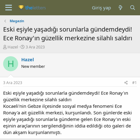
Giriş yap
Magazin
Eski eşiyle yaşadığı sorunlarla gündemdeydi!
Ece Ronay'ın güzellik merkezine silahlı saldırı
K
B
Hazel
3 Ara 2023
o
a
n
ş
Hazel
H
b
l
New member
u
a
y
n
u
g
3 Ara 2023
#1
b
ı
a
ç
Eski eşiyle yaşadığı sorunlarla gündemdeydi! Ece Ronay'ın
ş
t
güzellik merkezine silahlı saldırı
l
a
Kocaeli'nin Gebze ilçesinde sosyal medya fenomeni Ece
a
r
Ronay'a ait güzellik merkezi, kurşunlandı. Son günlerde eski
t
i
eşiyle yaşadığı sorunlarla gündeme gelen Ece Ronay'ın eski
a
h
eşinin araçlarının sergilendiğinin iddia edildiği oto galeri de
n
i
dün akşam kurşunlanmıştı.