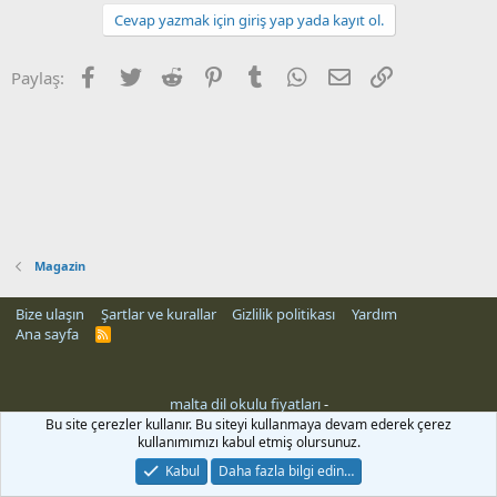
Cevap yazmak için giriş yap yada kayıt ol.
Facebook
Twitter
Reddit
Pinterest
Tumblr
WhatsApp
E-posta
Link
Paylaş:
Magazin
Bize ulaşın
Şartlar ve kurallar
Gizlilik politikası
Yardım
Ana sayfa
R
S
S
malta dil okulu fiyatları
-
Bu site çerezler kullanır. Bu siteyi kullanmaya devam ederek çerez
kullanımımızı kabul etmiş olursunuz.
Kabul
Daha fazla bilgi edin…