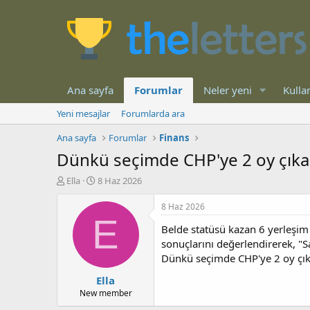
Ana sayfa
Forumlar
Neler yeni
Kullan
Yeni mesajlar
Forumlarda ara
Ana sayfa
Forumlar
Finans
Dünkü seçimde CHP'ye 2 oy çıkan y
K
B
Ella
8 Haz 2026
o
a
n
ş
8 Haz 2026
b
l
E
Belde statüsü kazan 6 yerleşim
u
a
y
n
sonuçlarını değerlendirerek, "Sa
u
g
Dünkü seçimde CHP'ye 2 oy çıkan
b
ı
Ella
a
ç
ş
t
New member
l
a