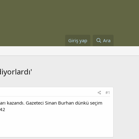
Giriş yap
Ara
iyorlardı'
#1
yları kazandı. Gazeteci Sinan Burhan dünkü seçim