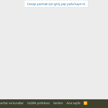
Cevap yazmak için giriş yap yada kayıt ol.
artlar ve kurallar
Gizlilik politikası
Yardım
Ana sayfa
R
S