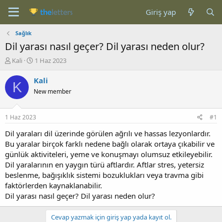
Giriş yap
Sağlık
Dil yarası nasıl geçer? Dil yarası neden olur?
K
B
Kali
1 Haz 2023
o
a
n
ş
Kali
K
b
l
New member
u
a
y
n
u
g
1 Haz 2023
#1
b
ı
a
ç
Dil yaraları dil üzerinde görülen ağrılı ve hassas lezyonlardır.
ş
t
Bu yaralar birçok farklı nedene bağlı olarak ortaya çıkabilir ve
l
a
günlük aktiviteleri, yeme ve konuşmayı olumsuz etkileyebilir.
a
r
Dil yaralarının en yaygın türü aftlardır. Aftlar stres, yetersiz
t
i
beslenme, bağışıklık sistemi bozuklukları veya travma gibi
a
h
faktörlerden kaynaklanabilir.
n
i
Dil yarası nasıl geçer? Dil yarası neden olur?
Cevap yazmak için giriş yap yada kayıt ol.