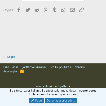
Facebook
Twitter
Reddit
Pinterest
Tumblr
WhatsApp
E-posta
Link
Paylaş:
Sağlık
Bize ulaşın
Şartlar ve kurallar
Gizlilik politikası
Yardım
Ana sayfa
R
S
S
malta dil okulu fiyatları
-
Bu site çerezler kullanır. Bu siteyi kullanmaya devam ederek çerez
kullanımımızı kabul etmiş olursunuz.
Kabul
Daha fazla bilgi edin…