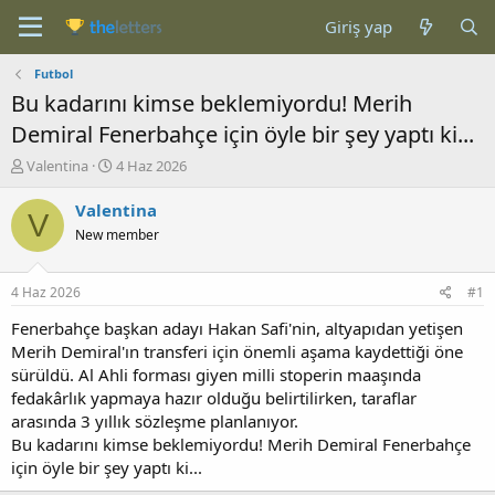
Giriş yap
Futbol
Bu kadarını kimse beklemiyordu! Merih
Demiral Fenerbahçe için öyle bir şey yaptı ki...
K
B
Valentina
4 Haz 2026
o
a
n
ş
Valentina
V
b
l
New member
u
a
y
n
u
g
4 Haz 2026
#1
b
ı
a
ç
Fenerbahçe başkan adayı Hakan Safi'nin, altyapıdan yetişen
ş
t
Merih Demiral'ın transferi için önemli aşama kaydettiği öne
l
a
sürüldü. Al Ahli forması giyen milli stoperin maaşında
a
r
fedakârlık yapmaya hazır olduğu belirtilirken, taraflar
t
i
arasında 3 yıllık sözleşme planlanıyor.
a
h
Bu kadarını kimse beklemiyordu! Merih Demiral Fenerbahçe
n
i
için öyle bir şey yaptı ki...