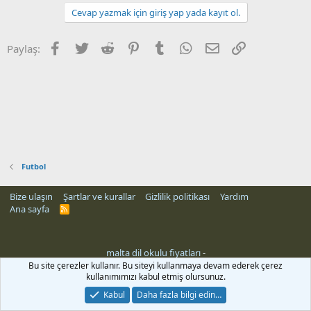
Cevap yazmak için giriş yap yada kayıt ol.
Facebook
Twitter
Reddit
Pinterest
Tumblr
WhatsApp
E-posta
Link
Paylaş:
Futbol
Bize ulaşın
Şartlar ve kurallar
Gizlilik politikası
Yardım
Ana sayfa
R
S
S
malta dil okulu fiyatları
-
eleri
Bu site çerezler kullanır. Bu siteyi kullanmaya devam ederek çerez
kullanımımızı kabul etmiş olursunuz.
Kabul
Daha fazla bilgi edin…