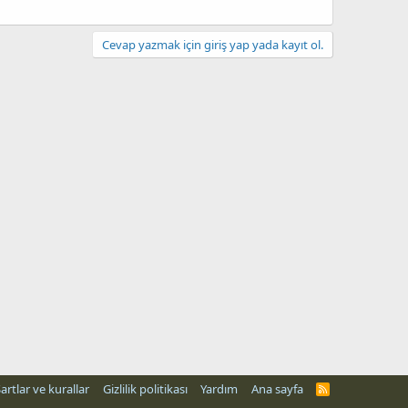
Cevap yazmak için giriş yap yada kayıt ol.
artlar ve kurallar
Gizlilik politikası
Yardım
Ana sayfa
R
S