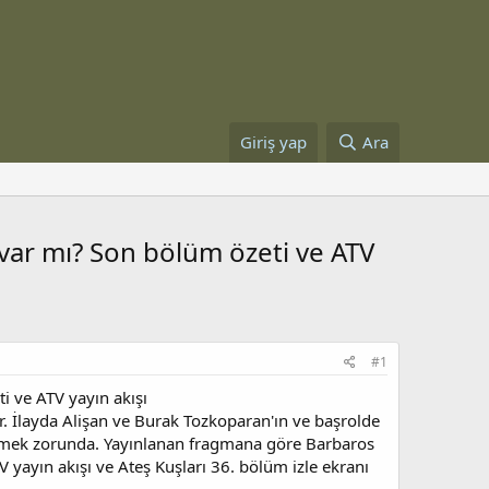
Giriş yap
Ara
var mı? Son bölüm özeti ve ATV
#1
 ve ATV yayın akışı
yor. İlayda Alişan ve Burak Tozkoparan'ın ve başrolde
 vermek zorunda. Yayınlanan fragmana göre Barbaros
 yayın akışı ve Ateş Kuşları 36. bölüm izle ekranı