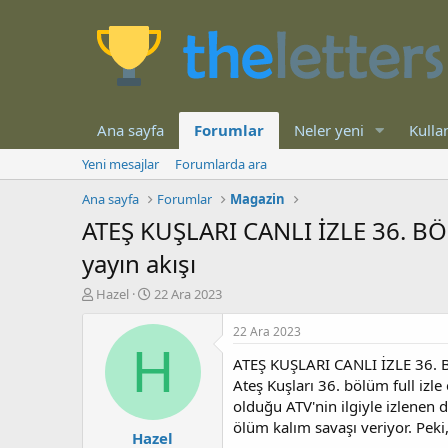
Ana sayfa
Forumlar
Neler yeni
Kullan
Yeni mesajlar
Forumlarda ara
Ana sayfa
Forumlar
Magazin
ATEŞ KUŞLARI CANLI İZLE 36. BÖL
yayın akışı
K
B
Hazel
22 Ara 2023
o
a
n
ş
22 Ara 2023
b
l
H
ATEŞ KUŞLARI CANLI İZLE 36. B
u
a
y
n
Ateş Kuşları 36. bölüm full izle
u
g
olduğu ATV'nin ilgiyle izlenen
b
ı
ölüm kalım savaşı veriyor. Peki
Hazel
a
ç