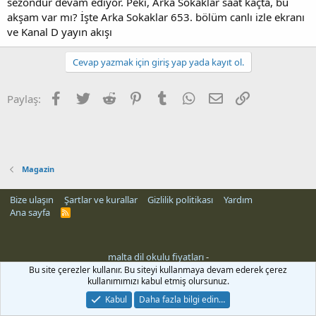
sezondur devam ediyor. Peki, Arka Sokaklar saat kaçta, bu
akşam var mı? İşte Arka Sokaklar 653. bölüm canlı izle ekranı
ve Kanal D yayın akışı
Cevap yazmak için giriş yap yada kayıt ol.
Facebook
Twitter
Reddit
Pinterest
Tumblr
WhatsApp
E-posta
Link
Paylaş:
Magazin
Bize ulaşın
Şartlar ve kurallar
Gizlilik politikası
Yardım
Ana sayfa
R
S
S
malta dil okulu fiyatları
-
Bu site çerezler kullanır. Bu siteyi kullanmaya devam ederek çerez
kullanımımızı kabul etmiş olursunuz.
Kabul
Daha fazla bilgi edin…