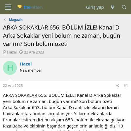
Giriş yap
Magazin
ARKA SOKAKLAR 656. BÖLÜM İZLE! Kanal D
Arka Sokaklar yeni bölüm ne zaman, bugün
var mı? Son bölüm özeti
K
B
Hazel
22 Ara 2023
o
a
n
ş
Hazel
H
b
l
New member
u
a
y
n
u
g
22 Ara 2023
#1
b
ı
a
ç
ARKA SOKAKLAR 656. BÖLÜM İZLE! Kanal D Arka Sokaklar
ş
t
yeni bölüm ne zaman, bugün var mı? Son bölüm özeti
l
a
Arka Sokaklar 653. bölüm Kanal D canlı izle ekranı dizinin
a
r
hayranları tarafından sorgulanıyor. Yıllardır ekranlarda
t
i
fırtınalar estiren dizi bu akşam 653. bölüm ile ekrana geliyor.
a
h
Rıza Baba ve ekibinin başından geçenlerin anlatıldığı dizi 18
n
i