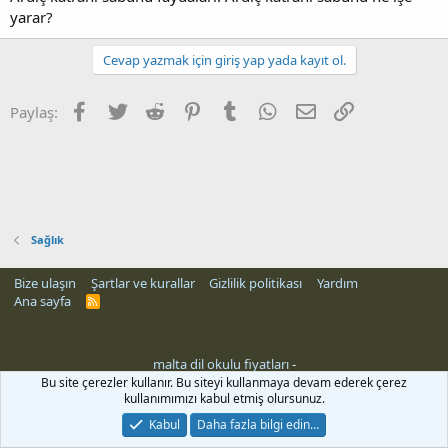
yarar?
Cevap yazmak için giriş yap yada kayıt ol.
Facebook
Twitter
Reddit
Pinterest
Tumblr
WhatsApp
E-posta
Link
Paylaş:
Sağlık
Bize ulaşın
Şartlar ve kurallar
Gizlilik politikası
Yardım
Ana sayfa
R
S
S
malta dil okulu fiyatları
-
Bu site çerezler kullanır. Bu siteyi kullanmaya devam ederek çerez
kullanımımızı kabul etmiş olursunuz.
Kabul
Daha fazla bilgi edin…