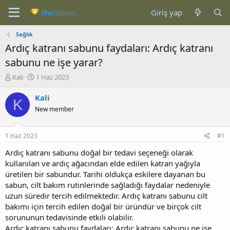
Giriş yap
Sağlık
Ardıç katranı sabunu faydaları: Ardıç katranı
sabunu ne işe yarar?
K
B
Kali
1 Haz 2023
o
a
n
ş
Kali
K
b
l
New member
u
a
y
n
u
g
1 Haz 2023
#1
b
ı
a
ç
Ardıç katranı sabunu doğal bir tedavi seçeneği olarak
ş
t
kullanılan ve ardıç ağacından elde edilen katran yağıyla
l
a
üretilen bir sabundur. Tarihi oldukça eskilere dayanan bu
a
r
sabun, cilt bakım rutinlerinde sağladığı faydalar nedeniyle
t
i
uzun süredir tercih edilmektedir. Ardıç katranı sabunu cilt
a
h
bakımı için tercih edilen doğal bir üründür ve birçok cilt
n
i
sorununun tedavisinde etkili olabilir.
Ardıç katranı sabunu faydaları: Ardıç katranı sabunu ne işe